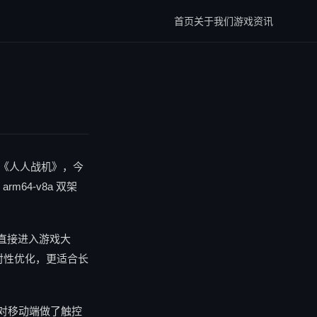
首页
关于我们
游戏资讯
戏《人人战机》，今
rm64-v8a 双架
即可直接进入游戏大
针对性优化，更适合长
对移动端做了触控